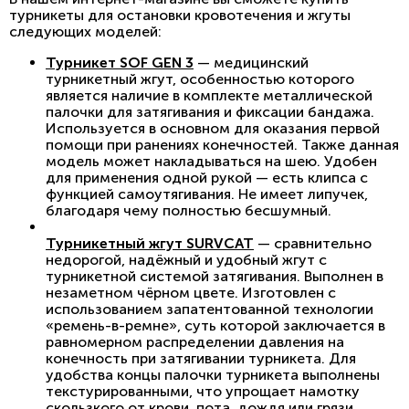
турникеты для остановки кровотечения и жгуты
следующих моделей:
Турникет SOF GEN 3
— медицинский
турникетный жгут, особенностью которого
является наличие в комплекте металлической
палочки для затягивания и фиксации бандажа.
Используется в основном для оказания первой
помощи при ранениях конечностей. Также данная
модель может накладываться на шею. Удобен
для применения одной рукой — есть клипса с
функцией самоутягивания. Не имеет липучек,
благодаря чему полностью бесшумный.
Турникетный жгут SURVCAT
— сравнительно
недорогой, надёжный и удобный жгут с
турникетной системой затягивания. Выполнен в
незаметном чёрном цвете. Изготовлен с
использованием запатентованной технологии
«ремень-в-ремне», суть которой заключается в
равномерном распределении давления на
конечность при затягивании турникета. Для
удобства концы палочки турникета выполнены
текстурированными, что упрощает намотку
скользкого от крови, пота, дождя или грязи