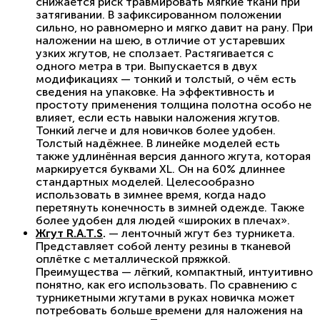
снижается риск травмировать мягкие ткани при
затягивании. В зафиксированном положении
сильно, но равномерно и мягко давит на рану. При
наложении на шею, в отличие от устаревших
узких жгутов, не сползает. Растягивается с
одного метра в три. Выпускается в двух
модификациях — тонкий и толстый, о чём есть
сведения на упаковке. На эффективность и
простоту применения толщина полотна особо не
влияет, если есть навыки наложения жгутов.
Тонкий легче и для новичков более удобен.
Толстый надёжнее. В линейке моделей есть
также удлинённая версия данного жгута, которая
маркируется буквами XL. Он на 60% длиннее
стандартных моделей. Целесообразно
использовать в зимнее время, когда надо
перетянуть конечность в зимней одежде. Также
более удобен для людей «широких в плечах».
Жгут R.A.T.S
.
— ленточный жгут без турникета.
Представляет собой ленту резины в тканевой
оплётке с металлической пряжкой.
Преимущества — лёгкий, компактный, интуитивно
понятно, как его использовать. По сравнению с
турникетными жгутами в руках новичка может
потребовать больше времени для наложения на