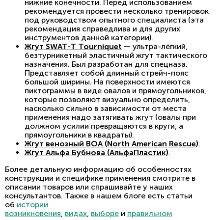
нижние конечности. Перед использованием
рекомендуется провести несколько тренировок
под руководством опытного специалиста (эта
рекомендация справедлива и для других
инструментов данной категории).
Жгут SWAT-T Tourniquet
—
ультра-лёгкий,
безтурникетный эластичный жгут тактического
назначения. Был разработан для спецназа
.
Представляет собой длинный стрейч-пояс
большой ширины. На поверхности имеются
пиктограммы в виде овалов и прямоугольников,
которые позволяют визуально определить,
насколько сильно в зависимости от места
применения надо затягивать жгут (овалы при
должном усилии превращаются в круги, а
прямоугольники в квадраты).
Жгут венозный BOA (North American Rescue)
.
Жгут Альфа Бубнова (АльфаПластик)
.
Более детальную информацию об особенностях
конструкции и специфике применения смотрите в
описании товаров или спрашивайте у наших
консультантов.
Также в нашем блоге есть статьи
об
истории
возникновения
,
видах
,
выборе
и
правильном