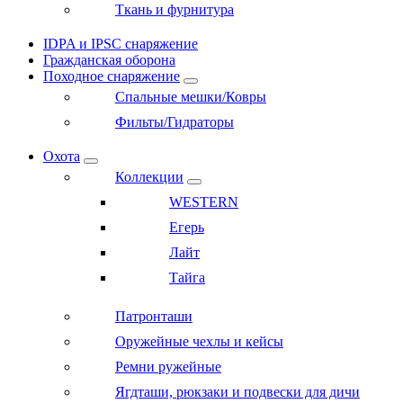
Ткань и фурнитура
IDPA и IPSC снаряжение
Гражданская оборона
Походное снаряжение
Спальные мешки/Ковры
Фильты/Гидраторы
Охота
Коллекции
WESTERN
Егерь
Лайт
Тайга
Патронташи
Оружейные чехлы и кейсы
Ремни ружейные
Ягдташи, рюкзаки и подвески для дичи