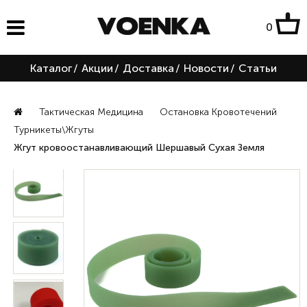
0
Каталог
/
Акции
/
Доставка
/
Новости
/
Статьи
Тактическая Медицина
Остановка Кровотечений
Турникеты\Жгуты
Жгут кровоостанавливающий Шершавый Сухая Земля