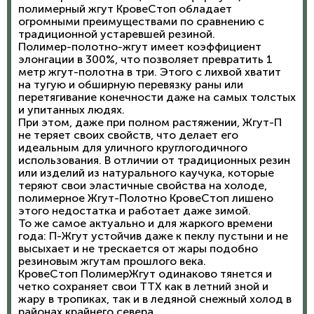
полимерный жгут КровеСтоп обладает
огромными преимуществами по сравнению с
традиционной устаревшей резиной.
Полимер-полотно-жгут имеет коэффициент
элонгации в 300%, что позволяет превратить 1
метр жгут-полотна в три. Этого с лихвой хватит
на тугую и обширную перевязку раны или
перетягивание конечности даже на самых толстых
и упитанных людях.
При этом, даже при полном растяжении, Жгут-П
не теряет своих свойств, что делает его
идеальным для уличного круглогодичного
использования. В отличии от традиционных резин
или изделий из натурального каучука, которые
теряют свои эластичные свойства на холоде,
полимерное Жгут-Полотно КровеСтоп лишено
этого недостатка и работает даже зимой.
То же самое актуально и для жаркого времени
года: П-Жгут устойчив даже к пеклу пустыни и не
высыхает и не трескается от жары подобно
резиновым жгутам прошлого века.
КровеСтоп ПолимерЖгут одинаково тянется и
четко сохраняет свои ТТХ как в летний зной и
жару в тропиках, так и в ледяной снежный холод в
районах крайнего севера.