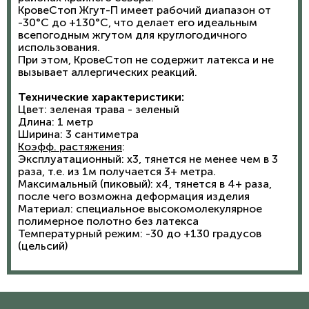
КровеСтоп Жгут-П имеет рабочий диапазон от
-30°C до +130°C, что делает его идеальным
всепогодным жгутом для круглогодичного
использования.
При этом, КровеСтоп не содержит латекса и не
вызывает аллергических реакций.
Технические характеристики:
Цвет: зеленая трава - зеленый
Длина: 1 метр
Ширина: 3 сантиметра
Коэфф. растяжения
:
Эксплуатационный: х3, тянется не менее чем в 3
раза, т.е. из 1м получается 3+ метра.
Максимальный (пиковый): х4, тянется в 4+ раза,
после чего возможна деформация изделия
Материал: специальное высокомолекулярное
полимерное полотно без латекса
Температурный режим: -30 до +130 градусов
(цельсий)