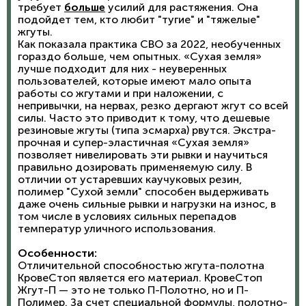
требует
больше
усилий для растяжения. Она
подойдет тем, кто любит "тугие" и "тяжелые"
жгуты.
Как показала практика СВО за 2022, необученных
гораздо больше, чем опытных. «Сухая земля»
лучше подходит для них - неуверенных
пользователей, которые имеют мало опыта
работы со жгутами и при наложении, с
непривычки, на нервах, резко дергают жгут со всей
силы. Часто это приводит к тому, что дешевые
резиновые жгуты (типа эсмарха) рвутся. Экстра-
прочная и супер-эластичная «Сухая земля»
позволяет нивелировать эти рывки и научиться
правильно дозировать применяемую силу. В
отличии от устаревших каучуковых резин,
полимер "Сухой земли" способен выдерживать
даже очень сильные рывки и нагрузки на износ, в
том числе в условиях сильных перепадов
температур уличного использования.
Особенности:
Отличительной способностью жгута-полотна
КровеСтоп является его материал. КровеСтоп
Жгут-П — это не только П-Полотно, но и П-
Полимер. За счет специальной формулы, полотно-