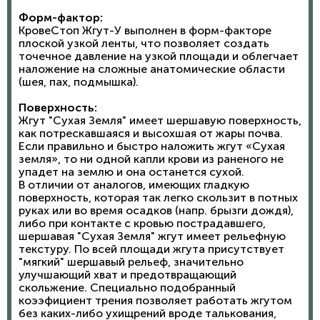
Форм-фактор:
КровеСтоп Жгут-У выполнен в форм-факторе
плоской узкой ленты, что позволяет создать
точечное давление на узкой площади и облегчает
наложение на сложные анатомические области
(шея, пах, подмышка).
Поверхность:
Жгут "Сухая Земля" имеет шершавую поверхность,
как потрескавшаяся и высохшая от жары почва.
Если правильно и быстро наложить жгут «Сухая
земля», то ни одной капли крови из раненого не
упадет на землю и она останется сухой.
В отличии от аналогов, имеющих гладкую
поверхность, которая так легко скользит в потных
руках или во время осадков (напр. брызги дождя),
либо при контакте с кровью пострадавшего,
шершавая "Сухая Земля" жгут имеет рельефную
текстуру. По всей площади жгута присутствует
"мягкий" шершавый рельеф, значительно
улучшающий хват и предотвращающий
скольжение. Специально подобранный
коээфициент трения позволяет работать жгутом
без каких-либо ухищрений вроде талькования,