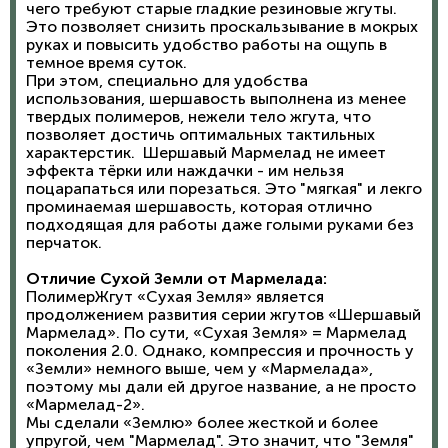
чего требуют старые гладкие резиновые жгуты.
Это позволяет снизить проскальзывание в мокрых
руках и повысить удобство работы на ощупь в
темное время суток.
При этом, специально для удобства
использования, шершавость выполнена из менее
твердых полимеров, нежели тело жгута, что
позволяет достичь оптимальных тактильных
характерстик. Шершавый Мармелад не имеет
эффекта тёрки или наждачки - им нельзя
поцарапаться или порезаться. Это "мягкая" и лекго
проминаемая шершавость, которая отлично
подходящая для работы даже голыми руками без
перчаток.
Отличие Сухой Земли от Мармелада:
ПолимерЖгут «Сухая Земля» является
продолжением развития серии жгутов «Шершавый
Мармелад». По сути, «Сухая Земля» = Мармелад
поколения 2.0. Однако, компрессия и прочность у
«Земли» немного выше, чем у «Мармелада»,
поэтому мы дали ей другое название, а не просто
«Мармелад-2».
Мы сделали «Землю» более жесткой и более
упругой, чем "Мармелад". Это значит, что "Земля"