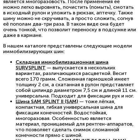
является многоразовость. После применения её
можно легко выровнять, почистить (помыть), смотать
в исходный рулон и уложить в рюкзак, аптечку. Также
шину можно не скручивать, а просто сложить, согнув
её пополам два-три раза. В таком виде она будет
очень тонкой, что позволит переноску в подсумке или
даже в кармане.
В нашем каталоге представлены следующие модели
иммобилизирующих шин:
Складная иммобилизационная шина
SURVSPLINT
— выпускается в нескольких
вариантах, различающихся расцветкой. Весит
всего 170 грамм. Сложенная гармошкой имеет
толщину 2 см, а скатанная в рулон представляет
собой цилиндр диаметром 7,5 см и длиной 11 см.
универсальна. Подходит для фиксации рук и ног.
Шина SAM SPLINT II (SAM)
— тоже лёгкая,
компактная, гибкая универсальная шина для
фиксации конечностей. Водостойкая,
многоразовая. Особенностью является
материал, проницаемый для рентген-аппаратов,
что позволяет сделать снимок сломанной
конечности прямо с шиной.