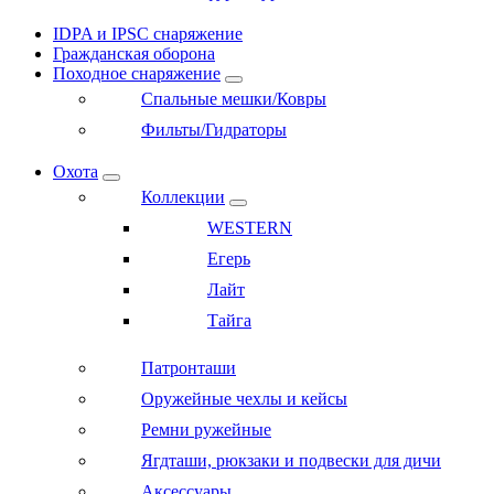
IDPA и IPSC снаряжение
Гражданская оборона
Походное снаряжение
Спальные мешки/Ковры
Фильты/Гидраторы
Охота
Коллекции
WESTERN
Егерь
Лайт
Тайга
Патронташи
Оружейные чехлы и кейсы
Ремни ружейные
Ягдташи, рюкзаки и подвески для дичи
Аксессуары