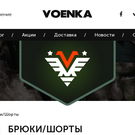
нение
ог
/
Акции
/
Доставка
/
Новости
/
и/Шорты
БРЮКИ/ШОРТЫ