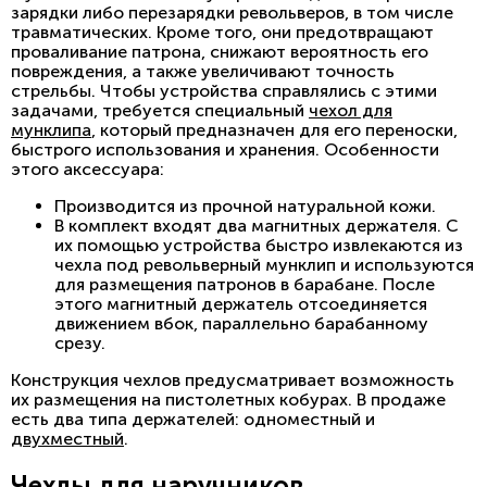
зарядки либо перезарядки револьверов, в том числе
травматических. Кроме того, они предотвращают
проваливание патрона, снижают вероятность его
повреждения, а также увеличивают точность
стрельбы. Чтобы устройства справлялись с этими
задачами, требуется специальный
чехол для
мунклипа
, который предназначен для его переноски,
быстрого использования и хранения. Особенности
этого аксессуара:
Производится из прочной натуральной кожи.
В комплект входят два магнитных держателя. С
их помощью устройства быстро извлекаются из
чехла под револьверный мунклип и используются
для размещения патронов в барабане. После
этого магнитный держатель отсоединяется
движением вбок, параллельно барабанному
срезу.
Конструкция чехлов предусматривает возможность
их размещения на пистолетных кобурах. В продаже
есть два типа держателей: одноместный и
двухместный
.
Чехлы для наручников