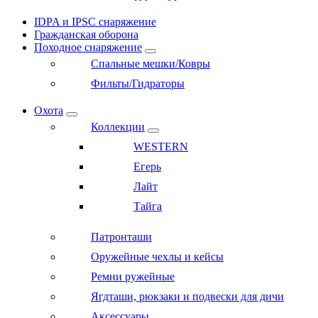
IDPA и IPSC снаряжение
Гражданская оборона
Походное снаряжение
Спальные мешки/Ковры
Фильты/Гидраторы
Охота
Коллекции
WESTERN
Егерь
Лайт
Тайга
Патронташи
Оружейные чехлы и кейсы
Ремни ружейные
Ягдташи, рюкзаки и подвески для дичи
Аксессуары