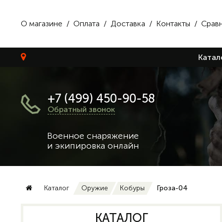
О магазине
/
Оплата
/
Доставка
/
Контакты
/
Срав
Катал
+7 (499) 450-90-58
Обратный звонок
Военное снаряжение
и экипировка онлайн
Каталог
Оружие
Кобуры
Гроза-04
КАТАЛОГ