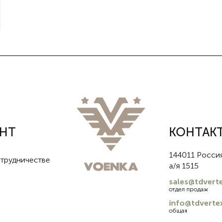
УНТ
КОНТАК
144011 Россия
трудничестве
а/я 1515
sales@tdverte
отдел продаж
info@tdvertex
общая