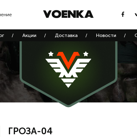
нение
ог
/
Акции
/
Доставка
/
Новости
/
ГРОЗА-04