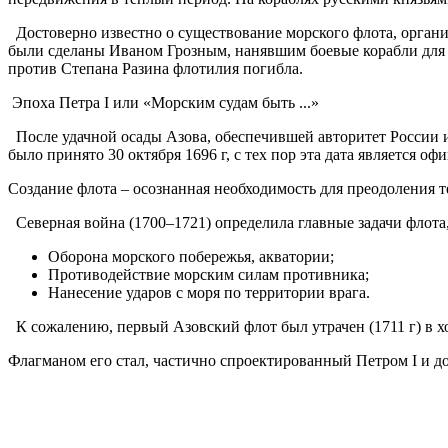
Достоверно известно о существование морского флота, орган
были сделаны Иваном Грозным, нанявшим боевые корабли для ох
против Степана Разина флотилия погибла.
Эпоха Петра I или «Морским судам быть ...»
После удачной осады Азова, обеспечившей авторитет России и
было принято 30 октября 1696 г, с тех пор эта дата является
Создание флота – осознанная необходимость для преодоления 
Северная война (1700–1721) определила главные задачи флота,
Оборона морского побережья, акватории;
Противодействие морским силам противника;
Нанесение ударов с моря по территории врага.
К сожалению, первый Азовский флот был утрачен (1711 г) в х
Флагманом его стал, частично спроектированный Петром I и дос