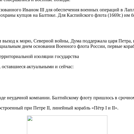
изованного Иваном III для обеспечения военных операций в Ла
раны купцов на Балтике. Для Каспийского флота (1669г.) им бы
 выход к морю, Северной войны, Дума поддержала царя Петра, и
 официальным днем основания Военного флота России, первые кор
территориальной изоляции государства
 оставшиеся актуальными и сейчас:
оде неудачной компании. Балтийскому флоту пришлось в срочном
троенный при Петре II, линейный корабль «Пётр I и II».