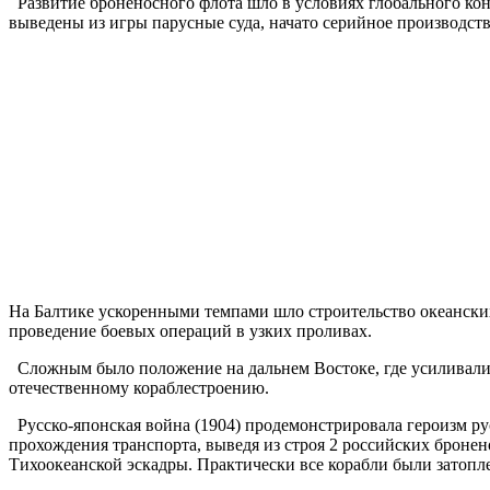
Развитие броненосного флота шло в условиях глобального кон
выведены из игры парусные суда, начато серийное производст
На Балтике ускоренными темпами шло строительство океанских
проведение боевых операций в узких проливах.
Сложным было положение на дальнем Востоке, где усиливалис
отечественному кораблестроению.
Русско-японская война (1904) продемонстрировала героизм ру
прохождения транспорта, выведя из строя 2 российских броне
Тихоокеанской эскадры. Практически все корабли были затопл