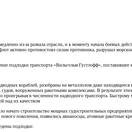
дленно из-за развала отрасли, и к моменту начала боевых дейст
й флот активно противостоял силам противника, разрушал морс
е подлодки транспорта «Вильгельм Густлофф», поставившее кре
водных кораблей, разобраны на металлолом даже находящиеся в
судов, вооруженных ракетными комплексами. В результате этих 
но проигрывая в численности надводного транспорта. Быстрому
ей над их качеством
Было начато строительство мощных судостроительных предприят
в нового поколения, появились авианосцы, атомные ракетные кр
едены подлодки: