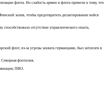
зации флота. Но слабость армии и флота привели к тому, что
инский залив, чтобы предотвратить десантирование войск
му способствовало отсутствие управленческого опыта,
кий флот, из-за угрозы захвата германцами, был затоплен в
и Северная флотилия.
 авиация, ПВО.