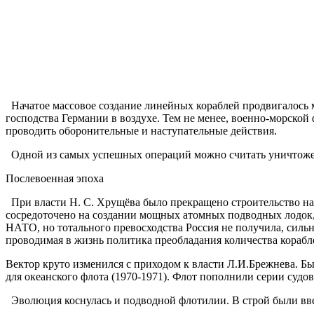
Начатое массовое создание линейных кораблей продвигалось ме
господства Германии в воздухе. Тем не менее, военно-морско
проводить оборонительные и наступательные действия.
Одной из самых успешных операций можно считать уничтожени
Послевоенная эпоха
При власти Н. С. Хрущёва было прекращено строительство над
сосредоточено на создании мощных атомных подводных лодок, 
НАТО, но тотального превосходства Россия не получила, силь
проводимая в жизнь политика преобладания количества корабл
Вектор круто изменился с приходом к власти Л.И.Брежнева. 
для океанского флота (1970-1971). Флот пополнили серии судо
Эволюция коснулась и подводной флотилии. В строй были вв