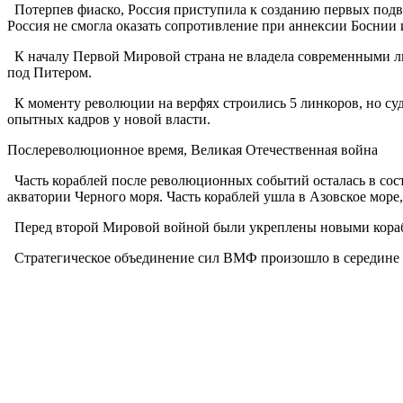
Потерпев фиаско, Россия приступила к созданию первых подво
Россия не смогла оказать сопротивление при аннексии Боснии 
К началу Первой Мировой страна не владела современными ли
под Питером.
К моменту революции на верфях строились 5 линкоров, но судо
опытных кадров у новой власти.
Послереволюционное время, Великая Отечественная война
Часть кораблей после революционных событий осталась в сост
акватории Черного моря. Часть кораблей ушла в Азовское мор
Перед второй Мировой войной были укреплены новыми корабл
Стратегическое объединение сил ВМФ произошло в середине 30