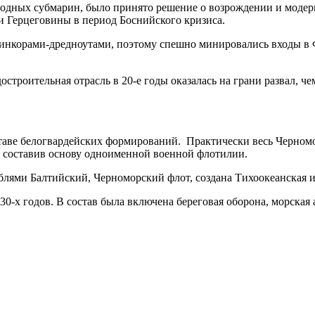
дных субмарин, было принято решение о возрождении и модерни
и Герцеговины в период Боснийского кризиса.
нкорами-дредноутами, поэтому спешно минировались входы в Ф
строительная отрасль в 20-е годы оказалась на грани развал, че
аве белогвардейских формирований. Практически весь Черноморс
е, составив основу одноименной военной флотилии.
ями Балтийский, Черноморский флот, создана Тихоокеанская 
-х годов. В состав была включена береговая оборона, морская