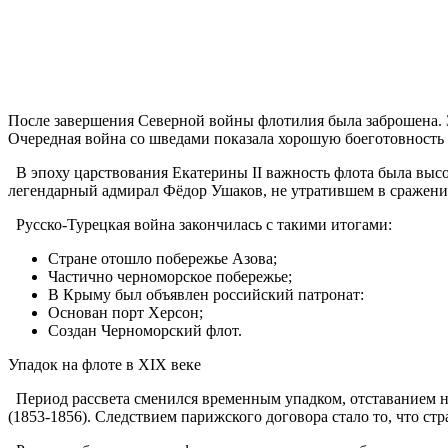
После завершения Северной войны флотилия была заброшена. 
Очередная война со шведами показала хорошую боеготовность
В эпоху царствования Екатерины II важность флота была высо
легендарный адмирал Фёдор Ушаков, не утратившем в сражения
Русско-Турецкая война закончилась с такими итогами:
Стране отошло побережье Азова;
Частично черноморское побережье;
В Крыму был объявлен российский патронат:
Основан порт Херсон;
Создан Черноморский флот.
Упадок на флоте в XIX веке
Период рассвета сменился временным упадком, отставанием н
(1853-1856). Следствием парижского договора стало то, что ст