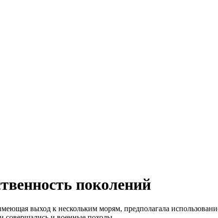
ственность поколений
меющая выход к нескольким морям, предполагала использование
и совершались и военные походы.