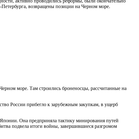
дности, активно проводились реформы, были окончательно
т-Петербурга, возвращены позиции на Черном море.
 Черном море. Там строились броненосцы, рассчитанные на
тво России прибегло к зарубежным закупкам, в ущерб
е Японии. Она предприняла тактику минирования путей
 битва подвела итоги войны, завершившиеся разгромом