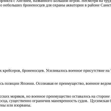
фликта с Англией, названного Большой игрой. Несмотря на тру
во небольших броненосцев для охраны акватории в районе Санк
 крейсеров, броненосцев. Усиливалось военное присутствие на
ь позиции Японии. Осознавая ее преимущество, военное ведомс
сских моряков, но военное преимущество оставалось на сторон
носца, существенно ограничив маневренность судов. Цусимская
ены или взорваны.