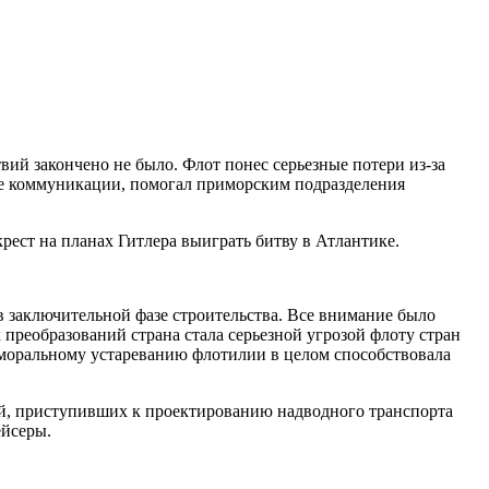
вий закончено не было. Флот понес серьезные потери из-за
кие коммуникации, помогал приморским подразделения
ст на планах Гитлера выиграть битву в Атлантике.
 заключительной фазе строительства. Все внимание было
преобразований страна стала серьезной угрозой флоту стран
 моральному устареванию флотилии в целом способствовала
ий, приступивших к проектированию надводного транспорта
ейсеры.