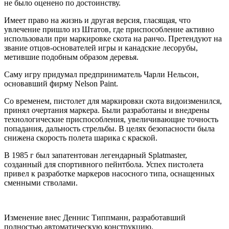
не было оценено по достоинству.
Имеет право на жизнь и другая версия, гласящая, что
увлечение пришло из Штатов, где приспособление активно
использовали при маркировке скота на ранчо. Претендуют на
звание отцов-основателей игры и канадские лесорубы,
метившие подобным образом деревья.
Саму игру придумал предприниматель Чарли
Нельсон
,
основавший фирму
Nelson
Paint
.
Со временем, пистолет для маркировки скота видоизменился,
принял очертания маркера. Были разработаны и внедрены
технологические приспособления, увеличивающие точность
попадания, дальность стрельбы. В целях безопасности была
снижена скорость полета шарика с краской.
В 1985 г был запатентован легендарный
Splatmaster
,
созданный для спортивного
пейнтбола
. Успех пистолета
привел к разработке маркеров насосного типа, оснащенных
сменными стволами.
Изменение внес
Деннис
Типпманн
, разработавший
полностью автоматическую конструкцию.