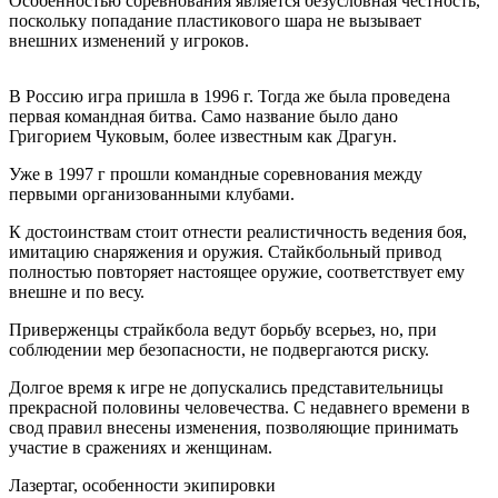
Особенностью соревнования является безусловная честность,
поскольку попадание пластикового шара не вызывает
внешних изменений у игроков.
В Россию игра пришла в 1996 г. Тогда же была проведена
первая командная битва. Само название было дано
Григорием
Чуковым
, более известным как Драгун.
Уже в 1997 г прошли командные соревнования между
первыми организованными клубами.
К достоинствам стоит отнести реалистичность ведения боя,
имитацию снаряжения и оружия.
Стайкбольный
привод
полностью повторяет настоящее оружие, соответствует ему
внешне и по весу.
Приверженцы
страйкбола
ведут борьбу всерьез, но, при
соблюдении мер безопасности, не подвергаются риску.
Долгое время к игре не допускались представительницы
прекрасной половины человечества. С недавнего времени в
свод правил внесены изменения, позволяющие принимать
участие в сражениях и женщинам.
Лазертаг
, особенности экипировки