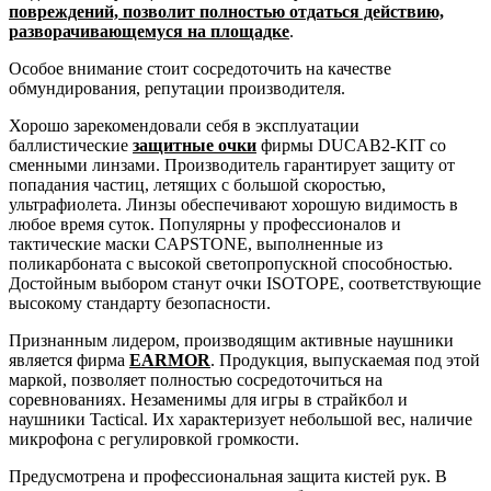
повреждений, позволит полностью отдаться действию,
разворачивающемуся на площадке
.
Особое внимание стоит сосредоточить на качестве
обмундирования, репутации производителя.
Хорошо зарекомендовали себя в эксплуатации
баллистические
защитные очки
фирмы DUCAB2-
KIT
со
сменными линзами. Производитель гарантирует защиту от
попадания частиц, летящих с большой скоростью,
ультрафиолета. Линзы обеспечивают хорошую видимость в
любое время суток. Популярны у профессионалов и
тактические маски
CAPSTONE
, выполненные из
поликарбоната с высокой
светопропускной
способностью.
Достойным выбором станут очки
ISOTOPE
, соответствующие
высокому стандарту безопасности.
Признанным лидером, производящим активные наушники
является фирма
EARMOR
. Продукция, выпускаемая под этой
маркой, позволяет полностью сосредоточиться на
соревнованиях. Незаменимы для игры в
страйкбол
и
наушники
Tactical
. Их характеризует небольшой вес, наличие
микрофона с регулировкой громкости.
Предусмотрена и профессиональная защита кистей рук. В