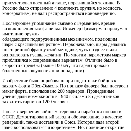
присутствовал военный атташе, поразившийся технике. В
Россию было отправлено 4 комплекта оружия, но косность,
консерватизм, не дали распространиться нововведению.
Последующее упоминание связано с Германией, времен
возникновения там фашизма. Инженер
Циммерман
придумал
имитацию оружия,
обладающего
подпружиненным
механизмом, подающим
шары с красящим веществом. Первоначально, шары делались
по старинной французской методике, чуть позднее стали
использовать гуашь, желатин. По многим параметрам маркер
приблизился к современным вариантам. Отличие было в
скорости стрельбы (выше 100 м/с, что гарантировало
болезненные ощущения при попадании).
Изобретение было опробовано при подготовке бойцов к
захвату форта
Эбен
-
Эмаэль
. По приказу фюрера был построен
макет форта, использовано 200 маркеров. Проведенные
учения дали возможность в 1940 г силами 85 десантников
захватить гарнизон 1200 человек.
После завершения войны материалы и наработки попали в
СССР. Демонтированный завод и оборудование, в качестве
репараций, также доставили в Союз. История дала второй
шанс воспользоваться изобретением. Но, полезное открытие