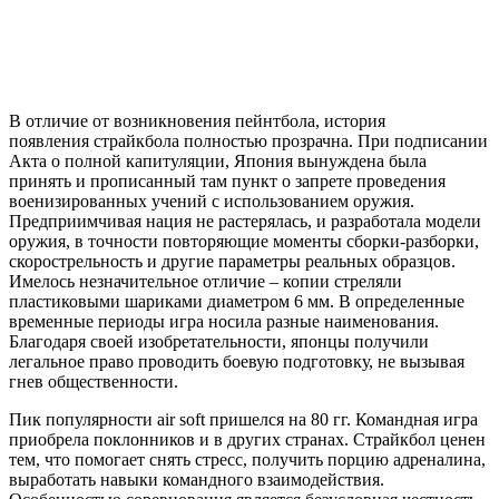
В отличие от возникновения
пейнтбола
, история
появления
страйкбола
полностью прозрачна. При подписании
Акта о полной капитуляции, Япония вынуждена была
принять и прописанный там пункт о запрете проведения
военизированных учений с использованием оружия.
Предприимчивая нация не растерялась, и разработала модели
оружия, в точности повторяющие моменты сборки-разборки,
скорострельность и другие параметры реальных образцов.
Имелось незначительное отличие – копии стреляли
пластиковыми шариками диаметром 6 мм. В определенные
временные периоды игра носила разные наименования.
Благодаря своей изобретательности, японцы получили
легальное право проводить боевую подготовку, не вызывая
гнев общественности.
Пик популярности
air
soft
пришелся на 80 гг. Командная игра
приобрела поклонников и в других странах.
Страйкбол
ценен
тем, что помогает снять стресс, получить порцию адреналина,
выработать навыки командного взаимодействия.