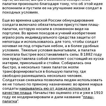
палатки произошло благодаря тому, что об этой идее
вспомнили и пустили ее на улучшение жизни солдат в
походных условиях.
Еще во времена царской России обмундирование
солдата включало обязательное присутствие плащ-
палатки, которую носили в сложенном виде на
портупее. Во время походов и учений изобретение
играло роль индивидуального средства защиты от
непогоды и использовалось для того, чтобы солдат
ночевал не под открытым небом, а в более удобных
условиях. Тяжелые условия выматывали, а палатка
помогала быстрее восстанавливать силы. В 1882 году
она представляла собой комплект состоящий из куска
материи, приколышей и стойки. Собиралась она
быстро, а несколько таких палаток могли
трансформироваться в большую палатку, где
свободно размещались несколько человек.
Солдатская смекалка позволила людям использовать
ее не только по прямому назначению: во время марша
солдаты
накрывались ею от дождя используя в
качестве плаща
. Начальство оценило это и уже в 1910
году ее модернизировали и дали название "
плащ-
палатка
".