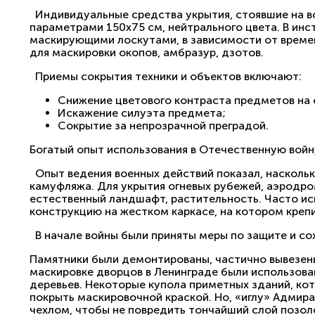
Индивидуальные средства укрытия, стоявшие на во
параметрами 150х75 см, нейтрального цвета. В ин
маскирующими лоскутами, в зависимости от времен
для маскировки окопов, амбразур, дзотов.
Приемы сокрытия техники и объектов включают:
Снижение цветового контраста предметов на
Искажение силуэта предмета;
Сокрытие за непрозрачной преградой.
Богатый опыт использования в Отечественную войн
Опыт ведения военных действий показал, насколь
камуфляжа. Для укрытия огневых рубежей, аэродро
естественный ландшафт, растительность. Часто и
конструкцию на жестком каркасе, на котором крепи
В начале войны были приняты меры по защите и со
Памятники были демонтированы, частично вывезен
маскировке дворцов в Ленинграде были использов
деревьев. Некоторые купола приметных зданий, ко
покрыть маскировочной краской. Но, «иглу» Адмир
чехлом, чтобы не повредить тончайший слой позол