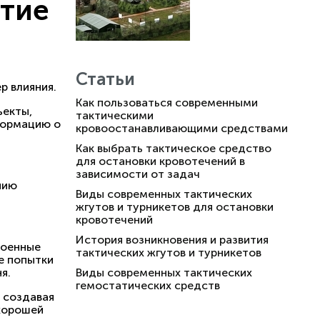
ытие
Статьи
р влияния.
Как пользоваться современными
ъекты,
тактическими
формацию о
кровоостанавливающими средствами
Как выбрать тактическое средство
для остановки кровотечений в
зависимости от задач
нию
Виды современных тактических
жгутов и турникетов для остановки
кровотечений
История возникновения и развития
военные
тактических жгутов и турникетов
ые попытки
коня.
Виды современных тактических
гемостатических средств
 создавая
 хорошей