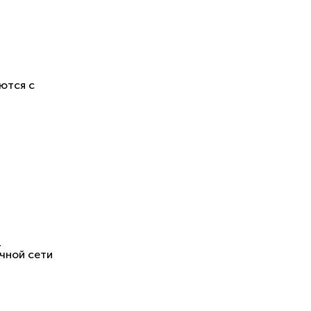
ются с
,
чной сети