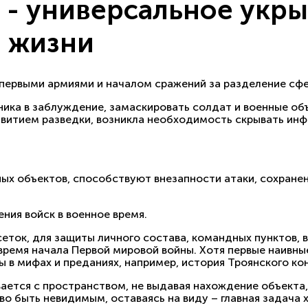
 - универсальное укр
й жизни
 первыми армиями и началом сражений за разделение сфе
ика в заблуждение, замаскировать солдат и военные об
азвитием разведки, возникла необходимость скрывать ин
ых объектов, способствуют внезапности атаки, сохране
ния войск в военное время.
еток, для защиты личного состава, командных пунктов, 
о время начала Первой мировой войны. Хотя первые наивн
ы в мифах и преданиях, например, история Троянского 
ается с пространством, не выдавая нахождение объекта,
о быть невидимым, оставаясь на виду – главная задача