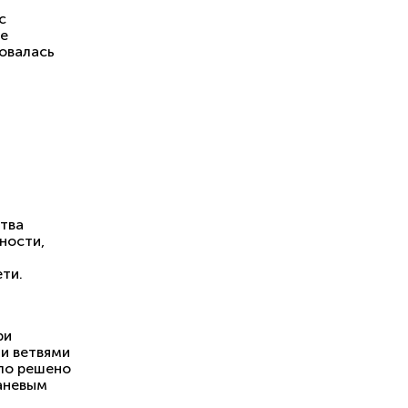
с
ее
зовалась
тва
ности,
ти.
ри
и ветвями
ыло решено
каневым