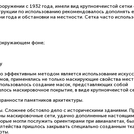
оружении с 1932 года, имели вид крупноячеистой сетки 
струкции по использованию рекомендовалось дополнять 
и года и обстановки на местности. Сетка часто исполь
 окружающем фоне;
у
ко эффективным методом является использование искусс
мов, применялись не только маскирующие свойства мест
спользовалось создание масок, представляющих собой
лось маскировочное покрытие, в виде крупноячеистой се
хранности памятников архитектуры.
ы. Сложнее обстояло дело с историческими зданиями. П
аны маскировочные сети, удачно дополненные настоящим
торые могли послужить ориентирами при
авианалетах
, б
алтейства пришлось закрывать специально созданным т
оты.