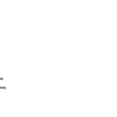
и.
ми,