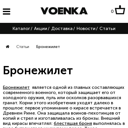
0
Каталог
/
Акции
/
Доставка
/
Новости
/
Статьи
Статьи
Бронежилет
Бронежилет
Бронежилет
является одной из главных составляющих
современного военного, который защищает его от
холодного оружия, пуль или осколков разорвавшихся
гранат. Корни этого изобретения уходят далеко в
прошлое: первое упоминание о кирасе встречается в
Древнем Риме. Она защищала воинов-пехотинцев от
копий и стрел и изготавливалась из бронзы. Внешний
вид кирасы впечатлял:
блестящая броня
выполнялась в