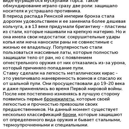
виде бугрящегося мускулами торса. Такое
обмундирование играло сразу две роли: защищало
носителя и устрашало противника.
В период распада Римской империи бронза стала
дорогим удовольствием и ее заменила более дешевая
кольчуга, а в 13 веке придумали бригантину - пластины
из стали, которые нашивали на крепкую материю. Но и
она имела свои недостатки: сокрушительные удары
копья или меча наносили раны не совместимые с
жизнью ее владельцу. Популярностью стали
пользоваться массивные латы, которые полностью
защищали тело от ран, но с появлением
огнестрельного оружия от них отказались из-за урона,
который причиняло попадание пули.
Ставку сделали на легкость металлических кирас -
это увеличивало маневренность воинов и спасало их
от шальной пули. Они просуществовали до 19-20 века
и даже применялись во время Первой мировой войны.
После нее постепенно изменяясь в лучшую сторону
появились первые
бронежилеты
, которые своей
легкостью и прочностью превзошли своих
предшественников. На данный момент существует
несколько классификаций
брони
, которые защищают
от определенного вида оружия и бывает стальными,
термоупрочненными и специальными.