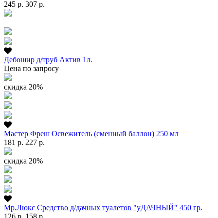
245 р.
307 р.
Дебошир д/труб Актив 1л.
Цена по запросу
скидка 20%
Мастер Фреш Освежитель (сменный баллон) 250 мл
181 р.
227 р.
скидка 20%
Мр.Люкс Средство д/дачных туалетов "уДАЧНЫЙ" 450 гр.
126 р.
158 р.